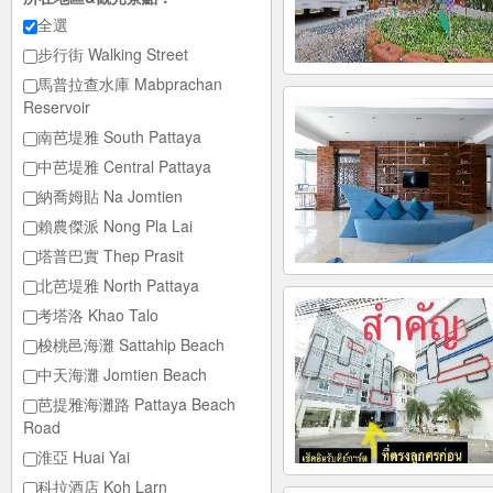
全選
步行街 Walking Street
馬普拉查水庫 Mabprachan
Reservoir
南芭堤雅 South Pattaya
中芭堤雅 Central Pattaya
納喬姆貼 Na Jomtien
賴農傑派 Nong Pla Lai
塔普巴實 Thep Prasit
北芭堤雅 North Pattaya
考塔洛 Khao Talo
梭桃邑海灘 Sattahip Beach
中天海灘 Jomtien Beach
芭提雅海灘路 Pattaya Beach
Road
淮亞 Huai Yai
科拉酒店 Koh Larn