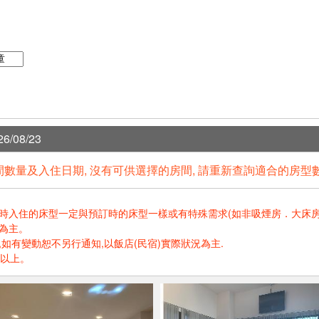
6/08/23
數量及入住日期, 沒有可供選擇的房間, 請重新查詢適合的房型
住的床型一定與預訂時的床型一樣或有特殊需求(如非吸煙房．大床房．高樓層.
為主。
如有變動恕不另行通知,以飯店(民宿)實際狀況為主.
歲以上。