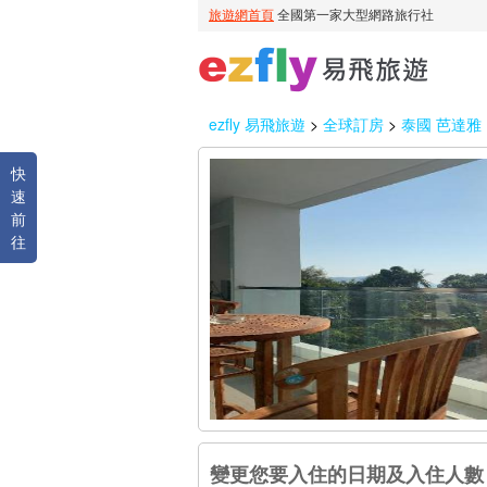
ezfly 易飛旅遊
>
全球訂房
>
泰國 芭達雅
快
速
前
往
變更您要入住的日期及入住人數