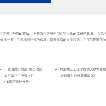
住客獲得舒適的體驗。 自駕遊住客可使用住宿提供的免費停車場。 在你
池暢泳一番，完美地開始你的假期。探索住宿的健身設施，在度假期間保
小童:由2到12歲(包含12歲)
13歲或以上住客按成人標準收
如不加床可免費入住
(必須繳付額外費用加床)
(加床需額外收費)