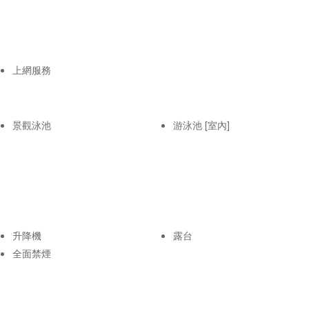
上網服務
景觀泳池
游泳池 [室內]
升降機
露台
全面禁煙