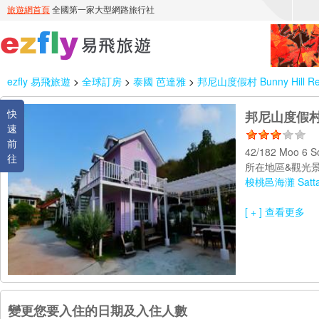
ezfly 易飛旅遊
>
全球訂房
>
泰國 芭達雅
>
邦尼山度假村 Bunny Hill Re
快
邦尼山度假村 Bu
速
前
42/182 Moo 6 S
往
所在地區&觀光景
梭桃邑海灘 Sattah
[ + ] 查看更多
變更您要入住的日期及入住人數