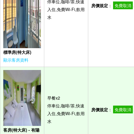
停車位,咖啡/茶,快速
房價規定
：
免費取消
入住,免費Wi-Fi,飲用
水
標準房(特大床)
顯示客房資料
早餐x2
停車位,咖啡/茶,快速
房價規定
：
免費取消
入住,免費Wi-Fi,飲用
水
客房(特大床) - 有陽