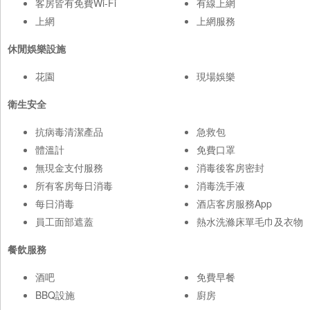
客房皆有免費Wi-Fi
有線上網
上網
上網服務
休閒娛樂設施
花園
現場娛樂
衛生安全
抗病毒清潔產品
急救包
體溫計
免費口罩
無現金支付服務
消毒後客房密封
所有客房每日消毒
消毒洗手液
每日消毒
酒店客房服務App
員工面部遮蓋
熱水洗滌床單毛巾及衣物
餐飲服務
酒吧
免費早餐
BBQ設施
廚房