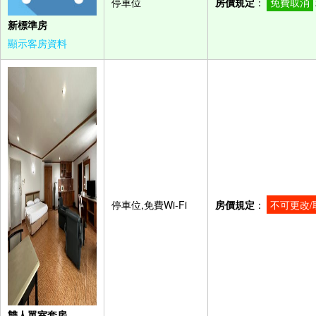
停車位
房價規定
：
免費取消
新標準房
顯示客房資料
停車位,免費Wi-Fi
房價規定
：
不可更改/
雙人單室套房