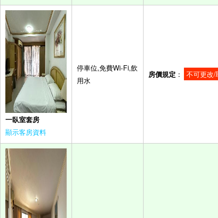
停車位,免費Wi-Fi,飲
房價規定
：
不可更改/
用水
一臥室套房
顯示客房資料