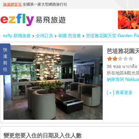
ezfly 易飛旅遊
>
全球訂房
>
泰國 芭達雅
>
芭堤雅花園天堂 Garden Parad
快
芭堤雅花園天堂 G
速
前
36 ซอย นาเกลือ
往
所在地區&觀光景
納庫魯阿 Naklua
[ + ] 查看更多
變更您要入住的日期及入住人數