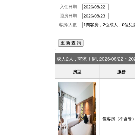
入住日期：
退房日期：
客房/人數：
重 新 查 詢
成人2人 , 需求 1 間, 2026/08/22 ~ 202
房型
服務
僅客房（不含餐