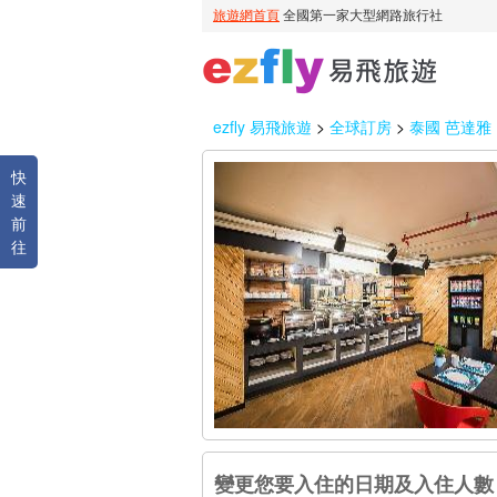
ezfly 易飛旅遊
>
全球訂房
>
泰國 芭達雅
快
速
前
往
變更您要入住的日期及入住人數