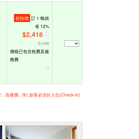
折扣價
訂 1 晚就
省 12%
$2,418
2,748
價格已包含稅費及服
務費
H
..等),旅客必須於入住(Check-In)