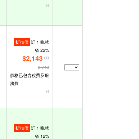
H
折扣價
訂 1 晚就
省 22%
$2,143
2,748
價格已包含稅費及服
務費
H
折扣價
訂 1 晚就
省 12%