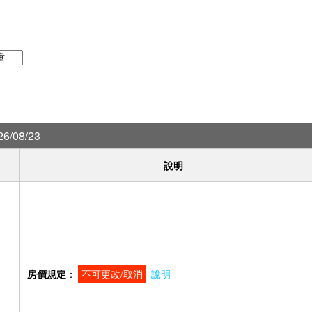
6/08/23
說明
）
房價規定
：
不可更改/取消
說明