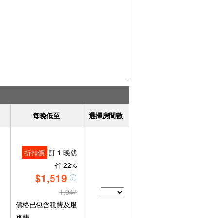
每晚低至
選擇房間數
折扣價
訂 1 晚就
省 22%
$1,519
1,947
價格已包含稅費及服
務費