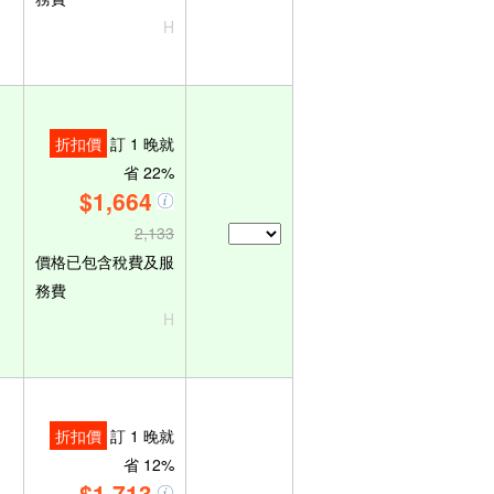
H
折扣價
訂 1 晚就
省 22%
$1,664
2,133
價格已包含稅費及服
務費
H
折扣價
訂 1 晚就
省 12%
$1,713