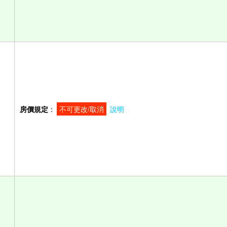
房價規定
：
不可更改/取消
說明