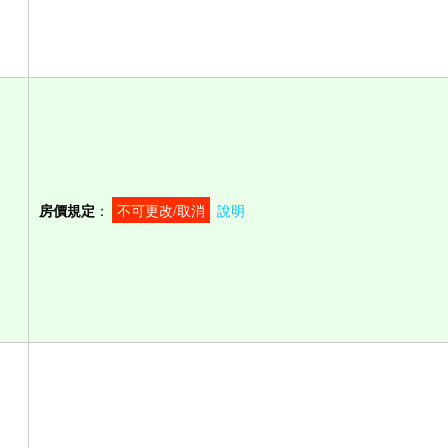
房價規定
：
不可更改/取消
說明