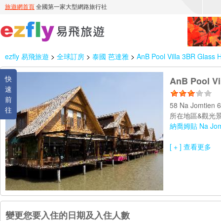
ezfly 易飛旅遊
>
全球訂房
>
泰國 芭達雅
>
AnB Pool Villa 3BR Glass 
快
AnB Pool Vi
速
前
58 Na Jomtien 
往
所在地區&觀光景
納喬姆貼 Na Jom
[ + ] 查看更多
變更您要入住的日期及入住人數