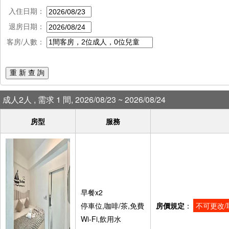
入住日期：
退房日期：
客房/人數：
重 新 查 詢
成人2人 , 需求 1 間, 2026/08/23 ~ 2026/08/24
房型
服務
早餐x2
停車位,咖啡/茶,免費
房價規定
：
不可更改/
Wi-Fi,飲用水