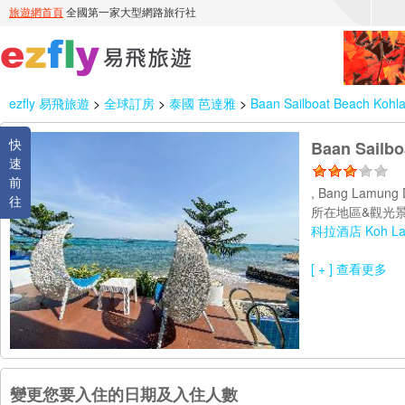
ezfly 易飛旅遊
>
全球訂房
>
泰國 芭達雅
>
Baan Sailboat Beach Kohl
快
Baan Sailbo
速
前
, Bang Lamung 
往
所在地區&觀光景
科拉酒店 Koh La
[ + ] 查看更多
變更您要入住的日期及入住人數