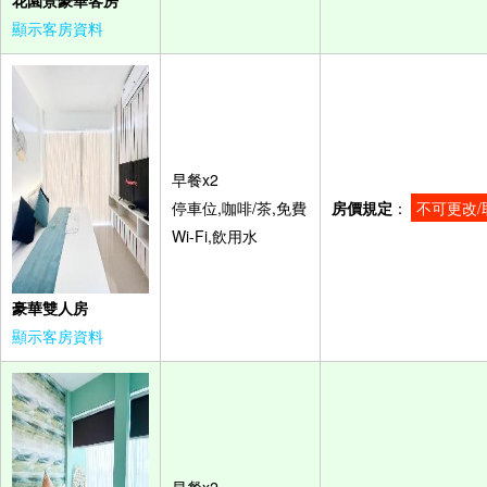
顯示客房資料
早餐x2
停車位,咖啡/茶,免費
房價規定
：
不可更改/
Wi-Fi,飲用水
豪華雙人房
顯示客房資料