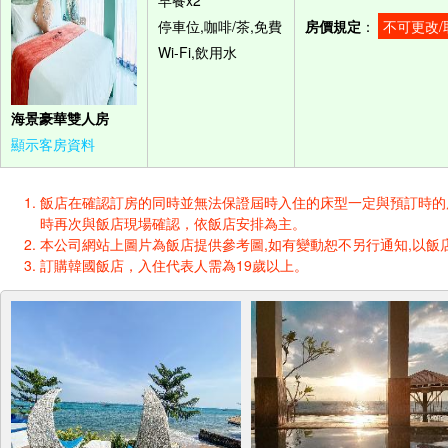
早餐x2
停車位,咖啡/茶,免費
房價規定
：
不可更改/
Wi-Fi,飲用水
海景豪華雙人房
顯示客房資料
飯店在確認訂房的同時並無法保證屆時入住的床型一定與預訂時的床型一樣
時再次與飯店現場確認，依飯店安排為主。
本公司網站上圖片為飯店提供參考圖,如有變動恕不另行通知,以飯店
訂購韓國飯店，入住代表人需為19歲以上。