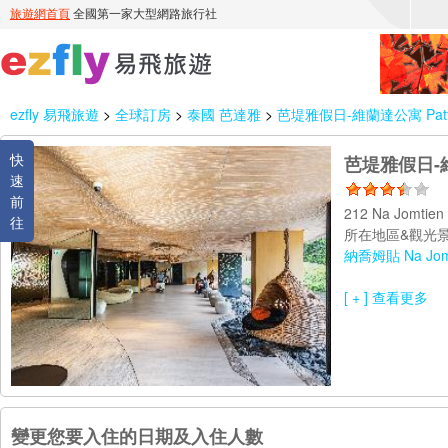
ezfly 易飛旅遊
>
全球訂房
>
泰國 芭達雅
>
芭堤雅假日-維蘭達公寓 Pattaya 
快
芭堤雅假日-維蘭達
速
前
212 Na Jomtie
往
所在地區&觀光景
納喬姆貼 Na Jom
[ + ] 查看更多
變更您要入住的日期及入住人數