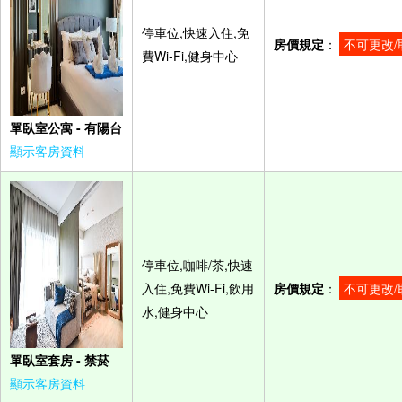
停車位,快速入住,免
房價規定
：
不可更改/
費Wi-Fi,健身中心
單臥室公寓 - 有陽台
顯示客房資料
停車位,咖啡/茶,快速
入住,免費Wi-Fi,飲用
房價規定
：
不可更改/
水,健身中心
單臥室套房 - 禁菸
顯示客房資料