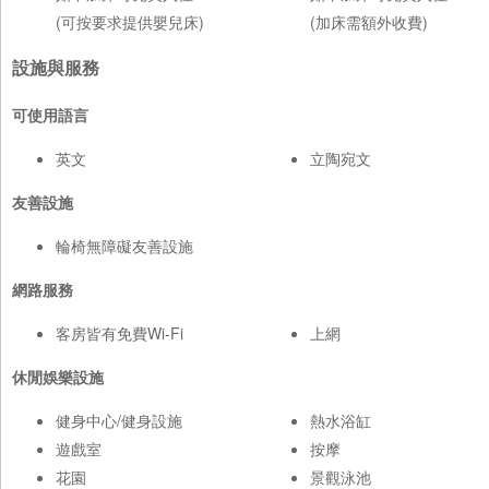
(可按要求提供嬰兒床)
(加床需額外收費)
設施與服務
可使用語言
英文
立陶宛文
友善設施
輪椅無障礙友善設施
網路服務
客房皆有免費Wi-Fi
上網
休閒娛樂設施
健身中心/健身設施
熱水浴缸
遊戲室
按摩
花園
景觀泳池