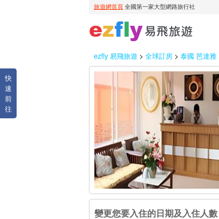
ezfly 易飛旅遊
>
全球訂房
>
泰國 芭達雅
快
速
前
往
變更您要入住的日期及入住人數