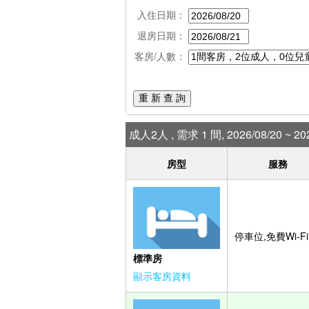
入住日期：
退房日期：
客房/人數：
重 新 查 詢
成人2人 , 需求 1 間, 2026/08/20 ~ 202
房型
服務
停車位,免費Wi-Fi
標準房
顯示客房資料