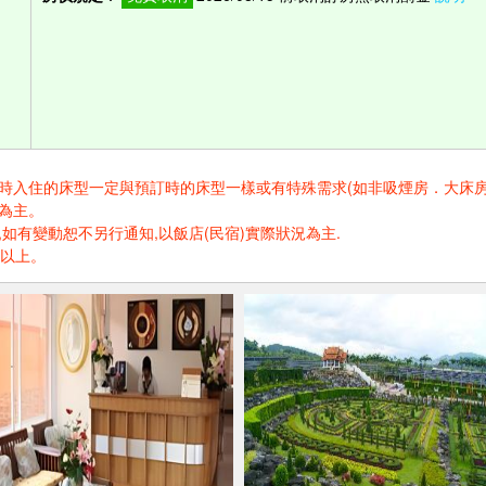
住的床型一定與預訂時的床型一樣或有特殊需求(如非吸煙房．大床房．高樓層.
為主。
如有變動恕不另行通知,以飯店(民宿)實際狀況為主.
歲以上。