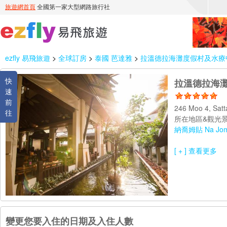
ezfly 易飛旅遊
>
全球訂房
>
泰國 芭達雅
>
拉溫德拉海灘度假村及水療中心 Rav
快
拉溫德拉海灘度假
速
前
246 Moo 4, Sat
往
所在地區&觀光景
納喬姆貼 Na Jom
[ + ] 查看更多
變更您要入住的日期及入住人數