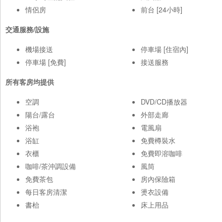
情侶房
前台 [24小時]
交通服務/設施
機場接送
停車場 [住宿內]
停車場 [免費]
接送服務
所有客房均提供
空調
DVD/CD播放器
陽台/露台
外部走廊
浴袍
電風扇
浴缸
免費樽裝水
衣櫃
免費即溶咖啡
咖啡/茶沖調設備
風筒
免費茶包
房內保險箱
每日客房清潔
燙衣設備
書枱
床上用品