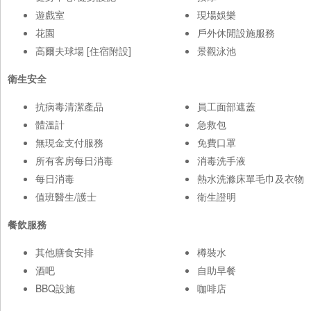
遊戲室
現場娛樂
花園
戶外休閒設施服務
高爾夫球場 [住宿附設]
景觀泳池
衛生安全
抗病毒清潔產品
員工面部遮蓋
體溫計
急救包
無現金支付服務
免費口罩
所有客房每日消毒
消毒洗手液
每日消毒
熱水洗滌床單毛巾及衣物
值班醫生/護士
衛生證明
餐飲服務
其他膳食安排
樽裝水
酒吧
自助早餐
BBQ設施
咖啡店