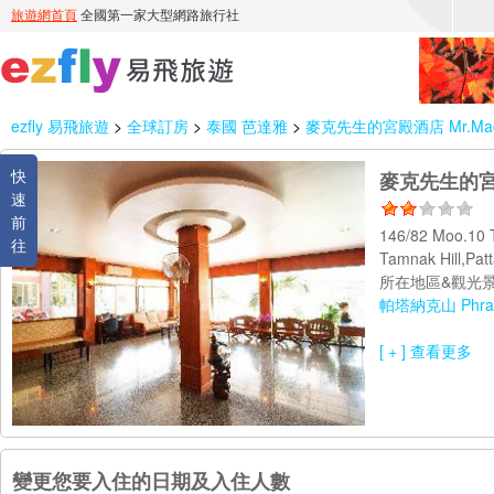
ezfly 易飛旅遊
>
全球訂房
>
泰國 芭達雅
>
麥克先生的宮殿酒店 Mr.Mac's
快
麥克先生的宮殿酒
速
前
146/82 Moo.10 
往
Tamnak Hill,Pa
所在地區&觀光景
帕塔納克山 Phra T
[ + ] 查看更多
變更您要入住的日期及入住人數