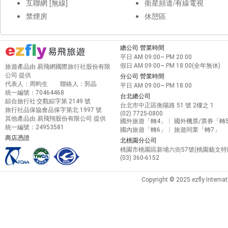
互聯網 [無線]
衛星頻道/有線電視
禁煙房
休憩區