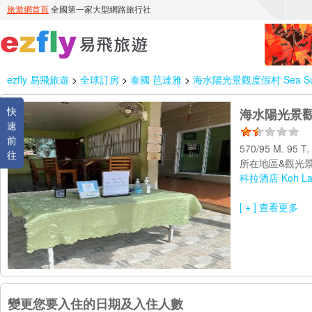
ezfly 易飛旅遊
>
全球訂房
>
泰國 芭達雅
>
海水陽光景觀度假村 Sea Sun 
快
海水陽光景觀度假
速
前
570/95 M. 95 T
往
所在地區&觀光景
科拉酒店 Koh La
[ + ] 查看更多
變更您要入住的日期及入住人數