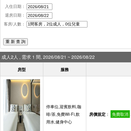
入住日期：
退房日期：
客房/人數：
重 新 查 詢
成人2人 , 需求 1 間, 2026/08/21 ~ 2026/08/22
房型
服務
停車位,迎賓飲料,咖
啡/茶,免費Wi-Fi,飲
房價規定
：
免費取消
用水,健身中心