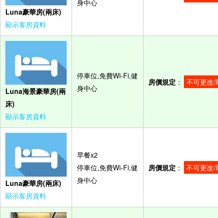
身中心
Luna豪華房(兩床)
顯示客房資料
停車位,免費Wi-Fi,健
房價規定
：
不可更改/
身中心
Luna海景豪華房(兩
床)
顯示客房資料
早餐x2
停車位,免費Wi-Fi,健
房價規定
：
不可更改/
身中心
Luna豪華房(兩床)
顯示客房資料