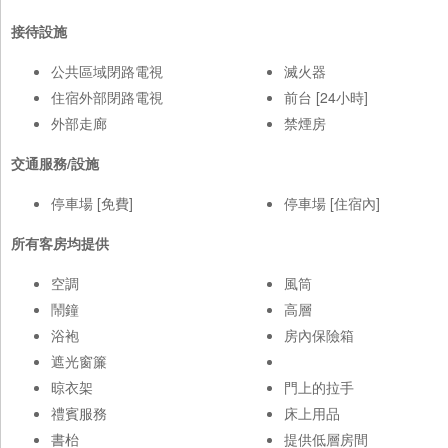
接待設施
公共區域閉路電視
滅火器
住宿外部閉路電視
前台 [24小時]
外部走廊
禁煙房
交通服務/設施
停車場 [免費]
停車場 [住宿內]
所有客房均提供
空調
風筒
鬧鐘
高層
浴袍
房內保險箱
遮光窗簾
晾衣架
門上的拉手
禮賓服務
床上用品
書枱
提供低層房間