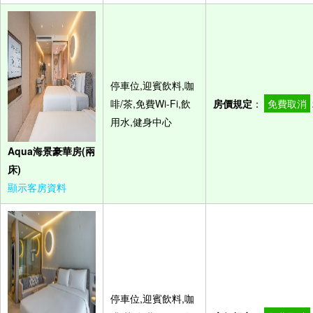
停車位,迎賓飲料,咖
啡/茶,免費Wi-Fi,飲
房價規定
：
免費取消
用水,健身中心
Aqua海景豪華房(兩
床)
顯示客房資料
停車位,迎賓飲料,咖