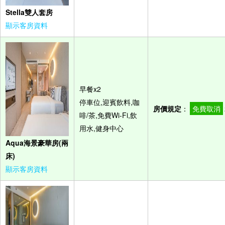
Stella雙人套房
顯示客房資料
早餐x2
停車位,迎賓飲料,咖
房價規定
：
免費取消
啡/茶,免費Wi-Fi,飲
用水,健身中心
Aqua海景豪華房(兩
床)
顯示客房資料