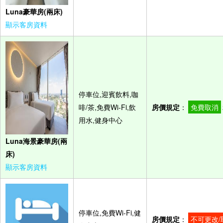
Luna豪華房(兩床)
顯示客房資料
停車位,迎賓飲料,咖
啡/茶,免費Wi-Fi,飲
房價規定
：
免費取消
用水,健身中心
Luna海景豪華房(兩
床)
顯示客房資料
停車位,免費Wi-Fi,健
房價規定
：
不可更改/