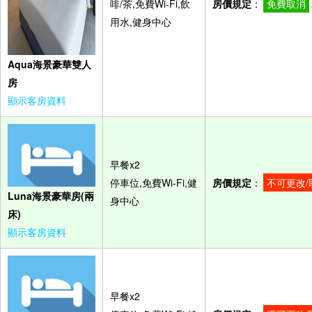
啡/茶,免費Wi-Fi,飲
房價規定
：
免費取消
用水,健身中心
Aqua海景豪華雙人
房
顯示客房資料
早餐x2
停車位,免費Wi-Fi,健
房價規定
：
不可更改/
Luna海景豪華房(兩
身中心
床)
顯示客房資料
早餐x2