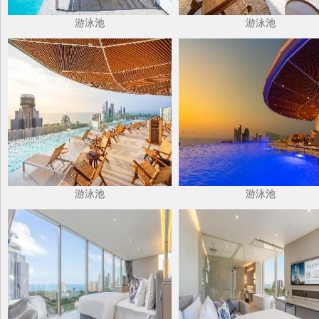
游泳池
游泳池
游泳池
游泳池