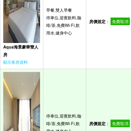
早餐,雙人早餐
停車位,迎賓飲料,咖
房價規定
：
免費取消
啡/茶,免費Wi-Fi,飲
用水,健身中心
Aqua海景豪華雙人
房
顯示客房資料
停車位,迎賓飲料,咖
啡/茶,免費Wi-Fi,飲
房價規定
：
免費取消