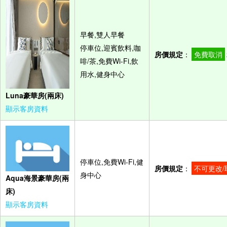
早餐,雙人早餐
停車位,迎賓飲料,咖
房價規定
：
免費取消
啡/茶,免費Wi-Fi,飲
用水,健身中心
Luna豪華房(兩床)
顯示客房資料
停車位,免費Wi-Fi,健
房價規定
：
不可更改/
身中心
Aqua海景豪華房(兩
床)
顯示客房資料