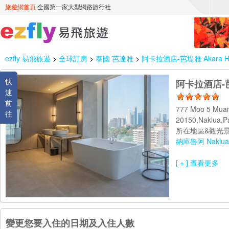
ezfly 易飛旅遊
>
全球訂房
>
泰國 芭達雅
>
阿卡拉酒店-芭堤雅 Akara Hote
快
阿卡拉酒店-芭堤雅
速
前
777 Moo 5 Muang
往
20150,Naklua,P
所在地區&觀光景
納庫魯阿 Naklua
[ + ] 查看更多
變更您要入住的日期及入住人數