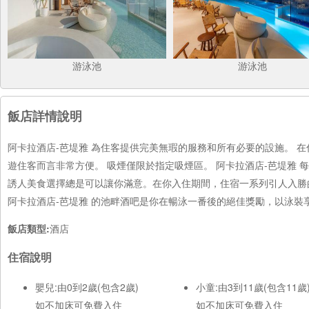
游泳池
游泳池
飯店詳情說明
阿卡拉酒店-芭堤雅 為住客提供完美無瑕的服務和所有必要的設施。 
遊住客而言非常方便。 吸煙僅限於指定吸煙區。 阿卡拉酒店-芭堤雅
誘人美食選擇總是可以讓你滿意。在你入住期間，住宿一系列引人入勝
阿卡拉酒店-芭堤雅 的池畔酒吧是你在暢泳一番後的絕佳獎勵，以泳裝
飯店類型:
酒店
住宿說明
嬰兒:由0到2歲(包含2歲)
小童:由3到11歲(包含11歲
如不加床可免費入住
如不加床可免費入住