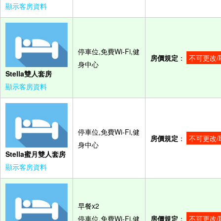
顯示客房資料
停車位,免費Wi-Fi,健
房價規定
：
不可更改/
身中心
Stella雙人套房
顯示客房資料
停車位,免費Wi-Fi,健
房價規定
：
不可更改/
身中心
Stella蜜月雙人套房
顯示客房資料
早餐x2
停車位,免費Wi-Fi,健
房價規定
：
不可更改/