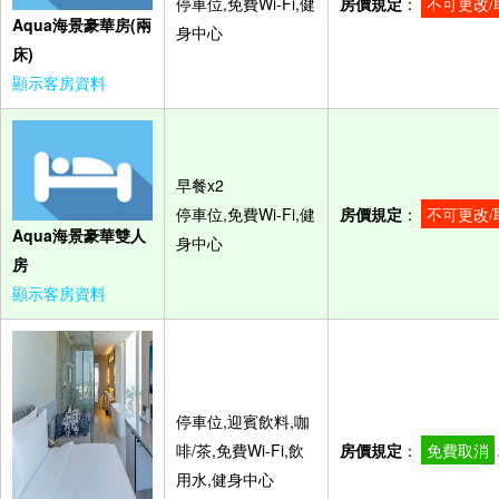
停車位,免費Wi-Fi,健
房價規定
：
不可更改/
Aqua海景豪華房(兩
身中心
床)
顯示客房資料
早餐x2
停車位,免費Wi-Fi,健
房價規定
：
不可更改/
Aqua海景豪華雙人
身中心
房
顯示客房資料
停車位,迎賓飲料,咖
啡/茶,免費Wi-Fi,飲
房價規定
：
免費取消
用水,健身中心