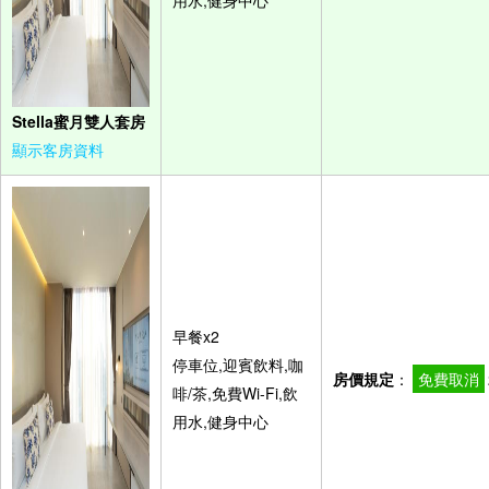
用水,健身中心
Stella蜜月雙人套房
顯示客房資料
早餐x2
停車位,迎賓飲料,咖
房價規定
：
免費取消
啡/茶,免費Wi-Fi,飲
用水,健身中心