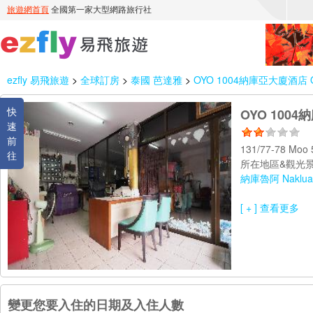
ezfly 易飛旅遊
>
全球訂房
>
泰國 芭達雅
>
OYO 1004納庫亞大廈酒店 OYO
快
OYO 1004納
速
前
131/77-78 Moo 5
往
所在地區&觀光景
納庫魯阿 Naklua
[ + ] 查看更多
變更您要入住的日期及入住人數