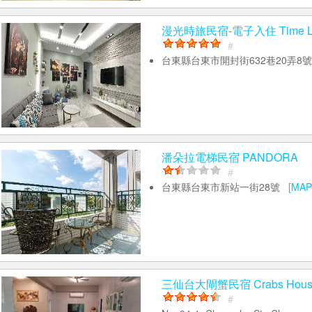
漫光時旅民宿-電子入住 Time Ligh
#
台東縣台東市開封街632巷20弄8
潘朵拉電梯民宿 PANDORA
#
台東縣台東市新站一街28號
[MAP
三仙台大閘蟹民宿 Crabs Hous
#