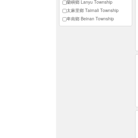
蘭嶼鄉 Lanyu Township
太麻里鄉 Taimali Township
卑南鄉 Beinan Township