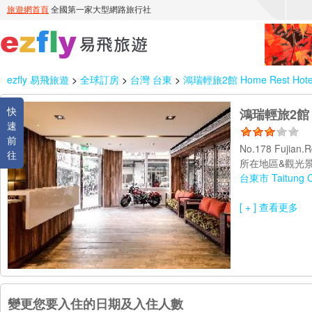
ezfly 易飛旅遊
>
全球訂房
>
台灣 台東
>
鴻瑞輕旅2館 Home Rest Hote
快
鴻瑞輕旅2館 Ho
速
前
No.178 Fujian.R
往
所在地區&觀光景
台東市 Taitung C
[ + ] 查看更多
變更您要入住的日期及入住人數