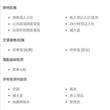
接待設施
僅限成人入住
私人登記入住/退房
公共區域閉路電視
24小時登記入住
住宿外部閉路電視
滅火器
交通服務/設施
停車場 [收費]
停車場 [附近]
運動器材租用
單車出租
所有客房均提供
空調
風筒
滅火器
床上用品
免費樽裝水
禁煙房