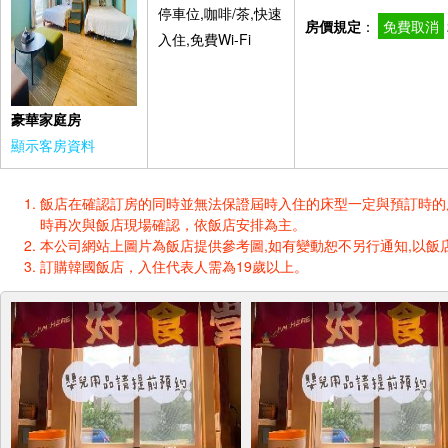
停車位,咖啡/茶,快速
房價規定
：
免費取消
入住,免費Wi-Fi
豪華家庭房
顯示客房資料
飯店在確認訂房的同時並無法保證屆時入住的床型一定與預訂時的床型一樣
時再次與飯店現場確認，依飯店安排為主。
本公司網站上圖片為飯店提供參考圖,如有變動恕不另行通知,以飯店
訂購韓國飯店，入住代表人需為19歲以上。