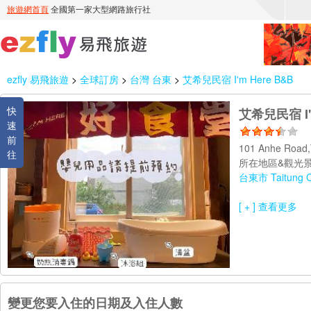
ezfly 易飛旅遊
>
全球訂房
>
台灣 台東
>
艾希兒民宿 I'm Here B&B
快
艾希兒民宿 I'
速
前
101 Anhe Road,
往
所在地區&觀光景
台東市 Taitung C
[ + ] 查看更多
變更您要入住的日期及入住人數