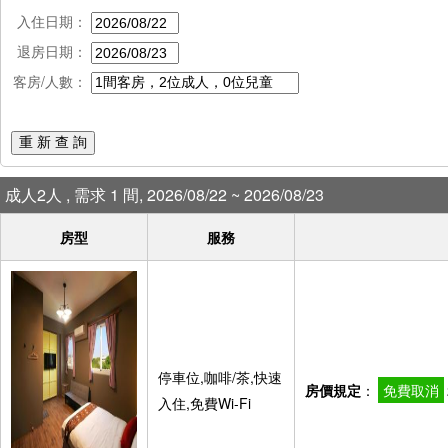
入住日期：
退房日期：
客房/人數：
重 新 查 詢
成人2人 , 需求 1 間, 2026/08/22 ~ 2026/08/23
房型
服務
停車位,咖啡/茶,快速
房價規定
：
免費取消
入住,免費Wi-Fi