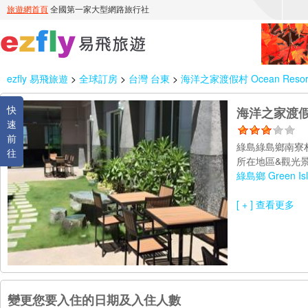
ezfly 易飛旅遊
>
全球訂房
>
台灣 台東
>
海洋之家渡假村 Ocean Resort 
快
海洋之家渡假村 O
速
前
綠島綠島鄉南寮
往
所在地區&觀光景
綠島鄉 Green Isl
[ + ] 查看更多
變更您要入住的日期及入住人數