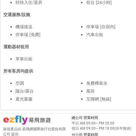
特快入住/退房
前台 [24小時]
交通服務/設施
機場接送
停車場 [住宿內]
停車場 [免費]
汽車出租
運動器材租用
單車出租
所有客房均提供
空調
免費樽裝水
陽台/露台
風筒
遮光窗簾
互聯網 [無線]