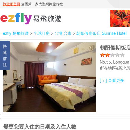
ezfly 易飛旅遊
>
全球訂房
>
台灣 台東
>
朝阳假期饭店 Sunrise Hotel
快
朝阳假期饭店 Su
速
前
No.55, Longqua
往
所在地區&觀光景
[ + ] 查看更多
變更您要入住的日期及入住人數