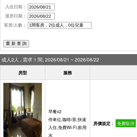
入住日期：
退房日期：
客房/人數：
重 新 查 詢
成人2人 , 需求 1 間, 2026/08/21 ~ 2026/08/22
房型
服務
早餐x2
停車位,咖啡/茶,快速
房價規定
：
免費取消
入住,免費Wi-Fi,飲用
水