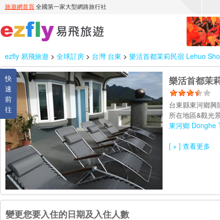
ezfly 易飛旅遊
>
全球訂房
>
台灣 台東
>
樂活首都茉莉民宿 Lehuo Shoudo
快
樂活首都茉莉民宿
速
前
台東縣東河鄉興隆
往
所在地區&觀光景
東河鄉 Donghe T
[ + ] 查看更多
變更您要入住的日期及入住人數