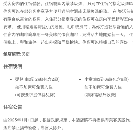
受客房內的住宿體驗。住宿範圍內嚴禁吸煙。 只可在住宿的指定吸煙
住客可以在部分客房享受方便舒適的空調或床單換洗服務。 在 樂活
有陽台或露台的客房。入住部分指定客房的住客可在房內享受精彩室內
要求。 使用精選客房提供的浴袍、毛巾或風筒，為你打造乾淨舒適的入
住宿內的咖啡廳享用一杯美味的優質咖啡，充滿活力地開始新一天。 
個晚上，與和旅伴一起出外探險同樣愉快。住客可以根據自己的喜好，
飯店類型:
民宿
住宿說明
嬰兒:由0到2歲(包含2歲)
小童:由3到6歲(包含6歲)
如不加床可免費入住
如不加床可免費入住
(可按要求提供嬰兒床)
(加床需額外收費)
住宿公告
由2025年1月1日起，根據政府規定，本酒店將不再提供即棄客房設
酒店禁止攜帶寵物，導盲犬除外。