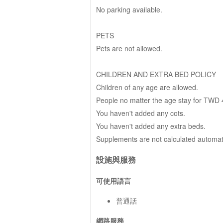
No parking available.
PETS
Pets are not allowed.
CHILDREN AND EXTRA BED POLICY
Children of any age are allowed.
People no matter the age stay for TWD 4
You haven't added any cots.
You haven't added any extra beds.
Supplements are not calculated automatica
設施與服務
可使用語言
普通話
網路服務