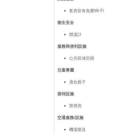
客房皆有免費Wi-Fi
衛生安全
體溫計
服務與便利設施
公共區域空調
兒童專屬
適合親子
接待設施
禁煙房
交通服務/設施
機場接送