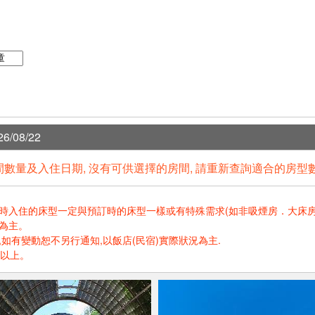
6/08/22
數量及入住日期, 沒有可供選擇的房間, 請重新查詢適合的房型
住的床型一定與預訂時的床型一樣或有特殊需求(如非吸煙房．大床房．高樓層.
為主。
如有變動恕不另行通知,以飯店(民宿)實際狀況為主.
歲以上。