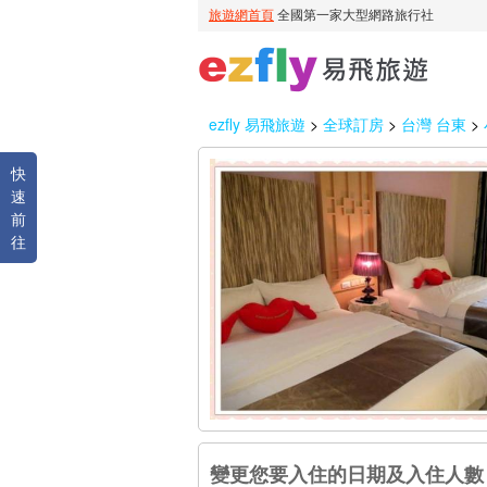
ezfly 易飛旅遊
>
全球訂房
>
台灣 台東
>
快
速
前
往
變更您要入住的日期及入住人數