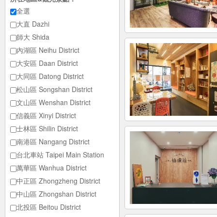
全選
大直 Dazhi
師大 Shida
內湖區 Neihu District
大安區 Daan District
大同區 Datong District
松山區 Songshan District
文山區 Wenshan District
信義區 Xinyi District
士林區 Shilin District
南港區 Nangang District
台北車站 Taipei Main Station
萬華區 Wanhua District
中正區 Zhongzheng District
中山區 Zhongshan District
北投區 Beitou District