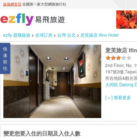
ezfly 易飛旅遊
>
全球訂房
>
台灣 台北
>
意芙旅店 Ifinn Hotel
快
意芙旅店 Ifinn
速
前
2nd Floor, No. 
往
197號2樓,Taipei
所在地區&觀光景
大同區 Datong Dis
[ + ] 查看更多
變更您要入住的日期及入住人數