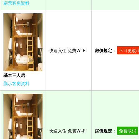
顯示客房資料
快速入住,免費Wi-Fi
房價規定
：
不可更改/
基本三人房
顯示客房資料
快速入住,免費Wi-Fi
房價規定
：
免費取消