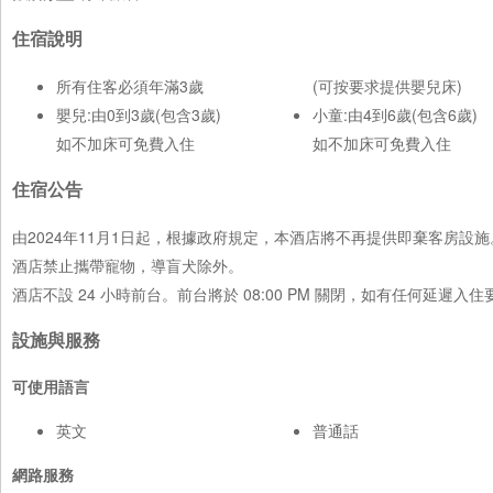
住宿說明
所有住客必須年滿3歲
(可按要求提供嬰兒床)
嬰兒:由0到3歲(包含3歲)
小童:由4到6歲(包含6歲)
如不加床可免費入住
如不加床可免費入住
住宿公告
由2024年11月1日起，根據政府規定，本酒店將不再提供即棄客房
酒店禁止攜帶寵物，導盲犬除外。
酒店不設 24 小時前台。前台將於 08:00 PM 關閉，如有任何延
設施與服務
可使用語言
英文
普通話
網路服務