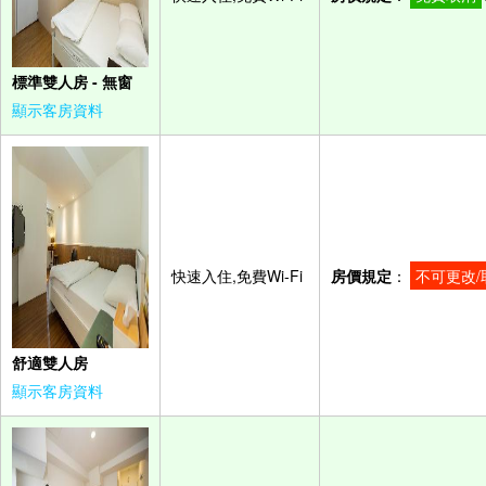
標準雙人房 - 無窗
顯示客房資料
快速入住,免費Wi-Fi
房價規定
：
不可更改/
舒適雙人房
顯示客房資料