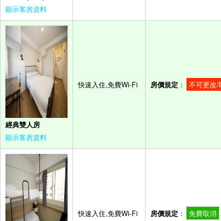
顯示客房資料
快速入住,免費Wi-Fi
房價規定
：
不可更改/
經典雙人房
顯示客房資料
快速入住,免費Wi-Fi
房價規定
：
免費取消