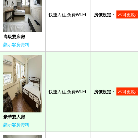
快速入住,免費Wi-Fi
房價規定
：
不可更改/
高級雙床房
顯示客房資料
快速入住,免費Wi-Fi
房價規定
：
不可更改/
豪華雙人房
顯示客房資料