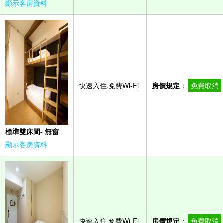
顯示客房資料
快速入住,免費Wi-Fi
房價規定
：
免費取消
標準雙床間- 無窗
顯示客房資料
快速入住,免費Wi-Fi
房價規定
：
免費取消