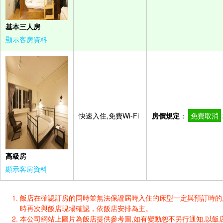
基本三人房
顯示客房資料
快速入住,免費Wi-Fi
房價規定
：
免費取消
高級房
顯示客房資料
飯店在確認訂房的同時並無法保證屆時入住的床型一定與預訂時的床型一樣
時再次與飯店現場確認，依飯店安排為主。
本公司網站上圖片為飯店提供參考圖,如有變動恕不另行通知,以飯店