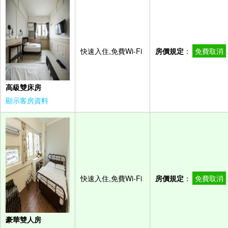
快速入住,免費Wi-Fi
房價規定
：
免費取消
高級雙床房
顯示客房資料
快速入住,免費Wi-Fi
房價規定
：
免費取消
豪華雙人房