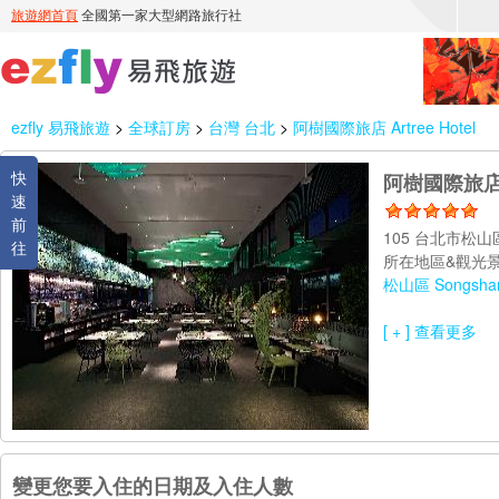
ezfly 易飛旅遊
>
全球訂房
>
台灣 台北
>
阿樹國際旅店 Artree Hotel
快
阿樹國際旅店 Ar
速
前
105 台北市松
往
所在地區&觀光景
松山區 Songshan 
[ + ] 查看更多
變更您要入住的日期及入住人數