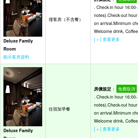
. Check-in hour 16:00-
notes).Check-out hour -
僅客房（不含餐）
on arrival.Minimum che
Welcome drink, Coffee 
[ + ] 查看更多
Deluxe Family
Room
顯示客房資料
房價規定
：
免費取消
. Check-in hour 16:00-
notes).Check-out hour -
住宿加早餐
on arrival.Minimum che
Welcome drink, Coffee 
[ + ] 查看更多
Deluxe Family