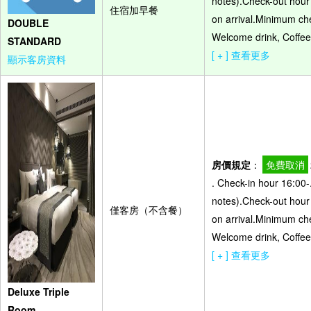
notes).Check-out hour -
住宿加早餐
on arrival.Minimum che
DOUBLE
Welcome drink, Coffee 
STANDARD
[ + ] 查看更多
顯示客房資料
房價規定
：
免費取消
. Check-in hour 16:00-
notes).Check-out hour -
僅客房（不含餐）
on arrival.Minimum che
Welcome drink, Coffee 
[ + ] 查看更多
Deluxe Triple
Room