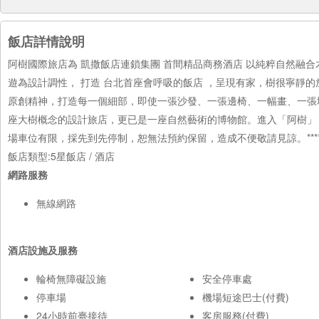
飯店詳情說明
阿樹國際旅店為 凱撒飯店連鎖集團 首間精品商務酒店 以純粹自然融
遊為設計調性， 打造 台北首座會呼吸的飯店 ，呈現有家，樹很寧靜
原創精神，打造每一個細部，即使一張沙發、一張邊椅、一幅畫、一張
座大樹概念的設計旅店，更已是一座自然藝術的博物館。進入「阿樹」，來
場車位有限，採先到先停制，恕無法預約保留，造成不便敬請見諒。********
飯店類型:5星飯店 / 酒店
網路服務
無線網路
酒店設施及服務
輪椅無障礙設施
安全停車處
停車場
機場短途巴士(付費)
24小時前臺接待
客房服務(付費)