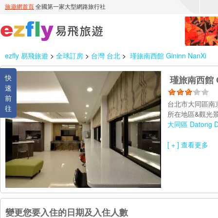
ezfly 易飛旅遊
>
全球訂房
>
台灣 台北
>
瑾旅南西館 Gininn NanXi
快
瑾旅南西館 Gi
速
前
台北市大同區南
往
所在地區&觀光景
大同區 Datong Dis
[ + ] 查看更多
變更您要入住的日期及入住人數