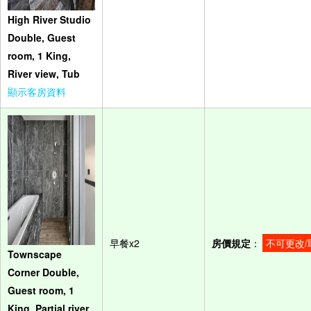
High River Studio
Double, Guest
room, 1 King,
River view, Tub
顯示客房資料
早餐x2
房價規定
：
不可更改/
Townscape
Corner Double,
Guest room, 1
King, Partial river