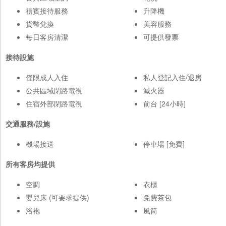
禮賓接待服務
升降機
貨幣兌換
美容服務
每日客房清潔
可提供發票
接待設施
僅限成人入住
私人登記入住/退房
公共區域閉路電視
滅火器
住宿外部閉路電視
前台 [24小時]
交通服務/設施
機場接送
停車場 [免費]
所有客房均提供
空調
衣櫃
嬰兒床 (可要求提供)
免費茶包
浴袍
風筒