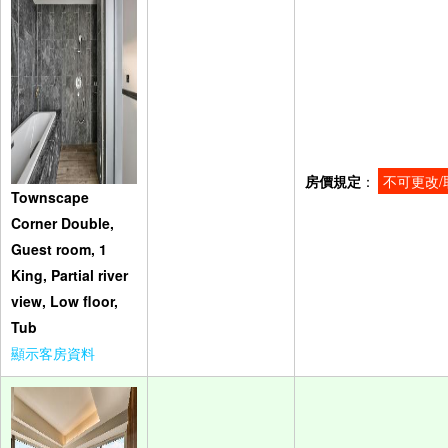
房價規定
：
不可更改/
Townscape
Corner Double,
Guest room, 1
King, Partial river
view, Low floor,
Tub
顯示客房資料