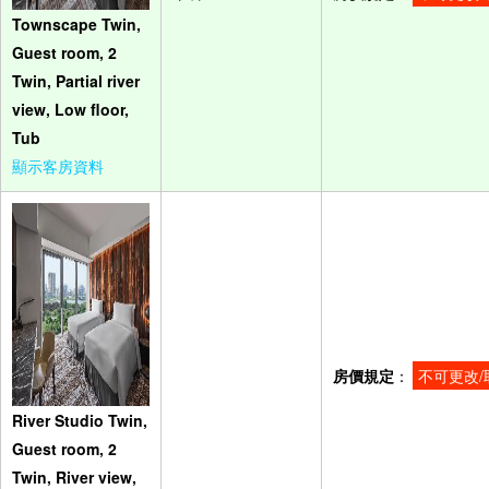
Townscape Twin,
Guest room, 2
Twin, Partial river
view, Low floor,
Tub
顯示客房資料
房價規定
：
不可更改/
River Studio Twin,
Guest room, 2
Twin, River view,