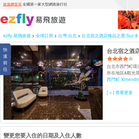
ezfly 易飛旅遊
>
全球訂房
>
台灣 台北
>
台北宿之酒店臻品之選 Suz & Catorze
快
台北宿之酒店臻品之選
速
前
台北市西門町環
往
所在地區&觀光景
西門町 Ximendi
[ + ] 查看更多
變更您要入住的日期及入住人數