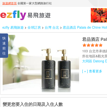
ezfly 易飛旅遊
>
全球訂房
>
台灣 台北
>
君品酒店 Palais de Chine Hot
快
君品酒店 Palai
速
前
103 台北市承德
往
所在地區&觀光景
大同區 Datong Dis
[ + ] 查看更多
變更您要入住的日期及入住人數