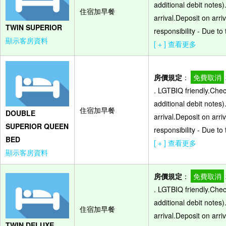
additional debit notes)
住宿加早餐
arrival.Deposit on arr
TWIN SUPERIOR
responsibility - Due t
顯示客房資料
[ + ] 查看更多
房價規定
：
免費取消
. LGTBIQ friendly.Che
additional debit notes)
住宿加早餐
DOUBLE
arrival.Deposit on arr
SUPERIOR QUEEN
responsibility - Due t
BED
[ + ] 查看更多
顯示客房資料
房價規定
：
免費取消
. LGTBIQ friendly.Che
additional debit notes)
住宿加早餐
arrival.Deposit on arr
TWIN DELUXE