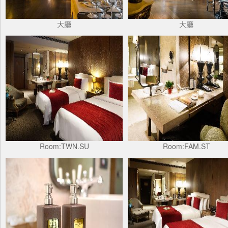
大廳
大廳
Room:TWN.SU
Room:FAM.ST