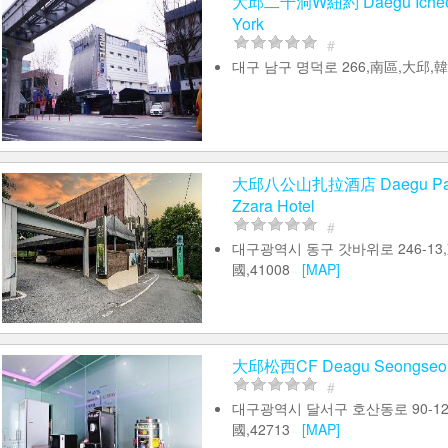
大邱二千洞W紐約 Daegu Icheo
York
#
대구 남구 명덕로 266,南區,大邱,韓
大邱八公山扎拉酒店 Daegu Pal
Zzara Hotel
#
대구광역시 동구 갓바위로 246-13
國,41008
[MAP]
大邱松西CF Deagu Seongseo
#
대구광역시 달서구 호산동로 90-12
國,42713
[MAP]