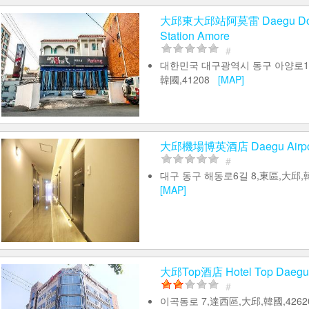
大邱東大邱站阿莫雷 Daegu Don
Station Amore
#
대한민국 대구광역시 동구 아양로14
韓國,41208
[MAP]
大邱機場博英酒店 Daegu Airport 
#
대구 동구 해동로6길 8,東區,大邱,韓
[MAP]
大邱Top酒店 Hotel Top Daegu
#
이곡동로 7,達西區,大邱,韓國,426