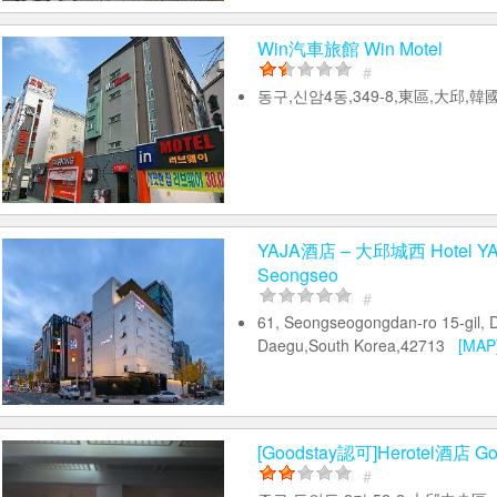
Win汽車旅館 Win Motel
#
동구,신암4동,349-8,東區,大邱,
YAJA酒店 – 大邱城西 Hotel YA
Seongseo
#
61, Seongseogongdan-ro 15-gil, 
Daegu,South Korea,42713
[MAP
[Goodstay認可]Herotel酒店 Goo
#