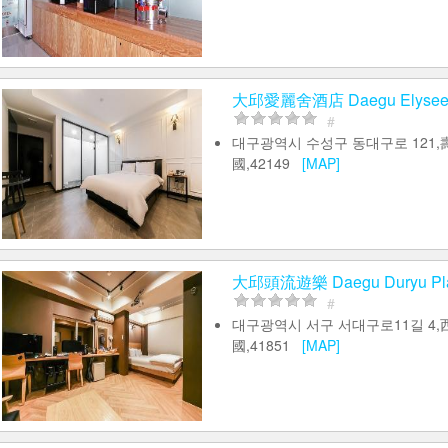
大邱愛麗舍酒店 Daegu Elyse
#
대구광역시 수성구 동대구로 121,
國,42149
[MAP]
大邱頭流遊樂 Daegu Duryu Pl
#
대구광역시 서구 서대구로11길 4,
國,41851
[MAP]