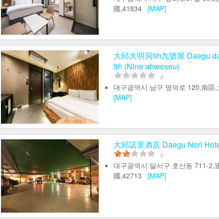
國,41834
[MAP]
大邱大明洞9h九號屋 Daegu dae
9h (Nine ahwoseu)
#
대구광역시 남구 명덕로 120,南區,
[MAP]
大邱諾里酒店 Daegu Nori Hote
#
대구광역시 달서구 호산동 711-2,
國,42713
[MAP]