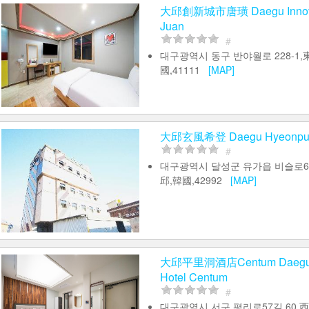
大邱創新城市唐璜 Daegu Innovat
Juan
#
대구광역시 동구 반야월로 228-1,
國,41111
[MAP]
大邱玄風希登 Daegu Hyeonpun
#
대구광역시 달성군 유가읍 비슬로64
邱,韓國,42992
[MAP]
大邱平里洞酒店Centum Daegu P
Hotel Centum
#
대구광역시 서구 평리로57길 60,西