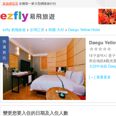
ezfly 易飛旅遊
>
全球訂房
>
韓國 大邱
>
Daegu Yellow Hotel
快
Daegu Yello
速
前
대구광역시 중구 
往
所在地區&觀光景
大邱中央區 Daegu 
[ + ] 查看更多
變更您要入住的日期及入住人數