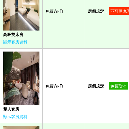
免費Wi-Fi
房價規定
：
不可更改/
高級雙床房
顯示客房資料
免費Wi-Fi
房價規定
：
免費取消
雙人套房
顯示客房資料