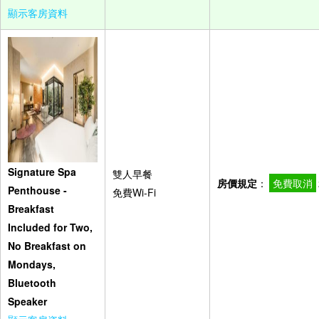
顯示客房資料
Signature Spa
雙人早餐
房價規定
：
免費取消
Penthouse -
免費Wi-Fi
Breakfast
Included for Two,
No Breakfast on
Mondays,
Bluetooth
Speaker