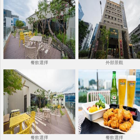
餐飲選擇
外部景觀
餐飲選擇
餐飲選擇