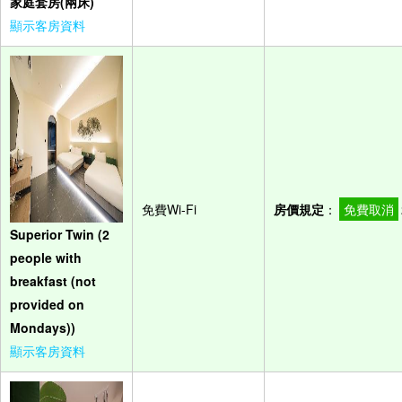
家庭套房(兩床)
顯示客房資料
免費Wi-Fi
房價規定
：
免費取消
Superior Twin (2
people with
breakfast (not
provided on
Mondays))
顯示客房資料