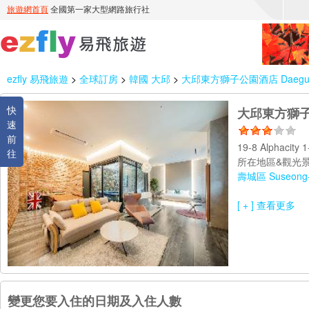
ezfly 易飛旅遊
>
全球訂房
>
韓國 大邱
>
大邱東方獅子公園酒店 Daegu East
快
大邱東方獅子公園酒
速
前
19-8 Alphacity 
往
所在地區&觀光景
壽城區 Suseong
[ + ] 查看更多
變更您要入住的日期及入住人數