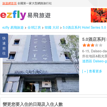
ezfly 易飛旅遊
>
全球訂房
>
韓國 大邱
>
5.0酒店系列 Hotel Series 5.0
快
5.0酒店系列 Ho
速
前
6-15, Dalseo-d
往
所在地區&觀光景
達西區 Dalseo-g
[ + ] 查看更多
變更您要入住的日期及入住人數