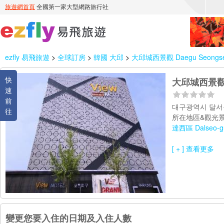
ezfly 易飛旅遊
>
全球訂房
>
韓國 大邱
>
大邱城西景觀 Daegu Seongse
快
大邱城西景觀 D
速
前
대구광역시 달서구
往
所在地區&觀光景
達西區 Dalseo-g
[ + ] 查看更多
變更您要入住的日期及入住人數