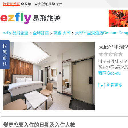
ezfly 易飛旅遊
>
全球訂房
>
韓國 大邱
>
大邱平里洞酒店Centum Daegu Py
快
大邱平里洞酒店Ce
速
前
대구광역시 서구 
往
所在地區&觀光景
西區 Seo-gu
[ + ] 查看更多
變更您要入住的日期及入住人數