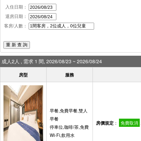
入住日期：
退房日期：
客房/人數：
重 新 查 詢
成人2人 , 需求 1 間, 2026/08/23 ~ 2026/08/24
房型
服務
早餐,免費早餐,雙人
早餐
房價規定
：
免費取消
停車位,咖啡/茶,免費
Wi-Fi,飲用水