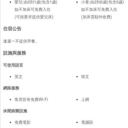
嬰兒:由0到1歲(包含1歲)
小童:由2到6歲(包含6歲)
如不加床可免費入住
如不加床可免費入住
(可按要求提供嬰兒床)
(加床需額外收費)
住宿公告
逢週一不提供早餐。
設施與服務
可使用語言
英文
韓文
網路服務
客房皆有免費Wi-Fi
上網
休閒娛樂設施
免費電影
電腦區