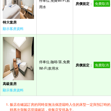
停車位,免費Wi-Fi,飲
房價規定
：
免費取消
用水
特大套房
顯示客房資料
停車位,咖啡/茶,免費
房價規定
：
免費取消
Wi-Fi,飲用水
高級套房
顯示客房資料
飯店在確認訂房的同時並無法保證屆時入住的床型一定與預訂時的床型一樣
時再次與飯店現場確認，依飯店安排為主。