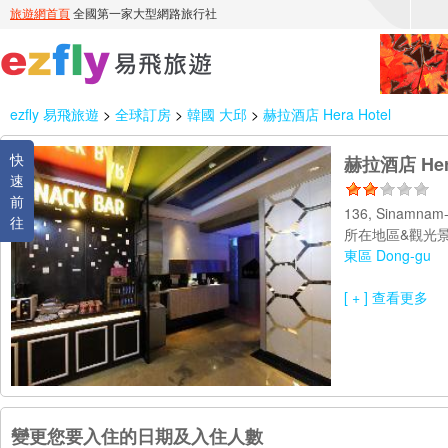
ezfly 易飛旅遊
>
全球訂房
>
韓國 大邱
>
赫拉酒店 Hera Hotel
快
赫拉酒店 Hera
速
前
136, Sinamnam
往
所在地區&觀光景
東區 Dong-gu
[ + ] 查看更多
變更您要入住的日期及入住人數