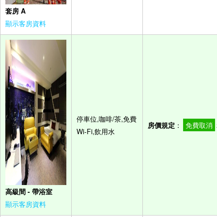
套房 A
顯示客房資料
停車位,咖啡/茶,免費
房價規定
：
免費取消
Wi-Fi,飲用水
高級間 - 帶浴室
顯示客房資料