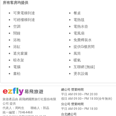
所有客房均提供
可乘電梯到達
餐桌
可經樓梯到達
電熱毯
空調
電熱水壺
鬧鐘
電風扇
浴袍
免費樽裝水
浴缸
提供G樓房間
遮光窗簾
風筒
晾衣架
暖氣
電腦
互聯網 [無線]
書枱
燙衣設備