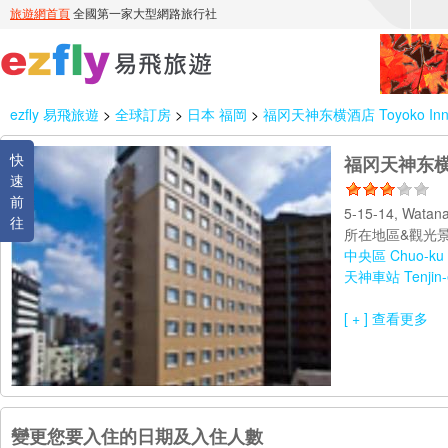
ezfly 易飛旅遊
>
全球訂房
>
日本 福岡
>
福冈天神东横酒店 Toyoko Inn F
快
福冈天神东横酒店 
速
前
5-15-14, Watan
往
所在地區&觀光景
中央區 Chuo-ku
天神車站 Tenjin-
[ + ] 查看更多
變更您要入住的日期及入住人數