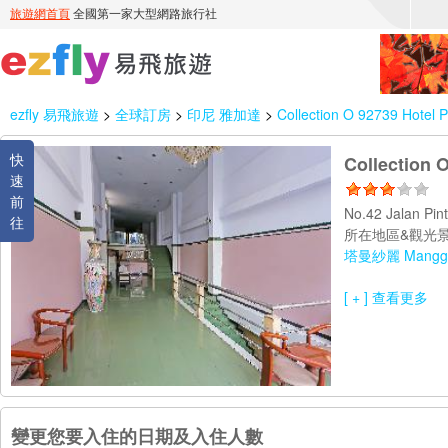
ezfly 易飛旅遊
>
全球訂房
>
印尼 雅加達
>
Collection O 92739 Hotel P
快
Collection 
速
前
No.42 Jalan Pi
往
所在地區&觀光景
塔曼紗麗 Mangga
[ + ] 查看更多
變更您要入住的日期及入住人數