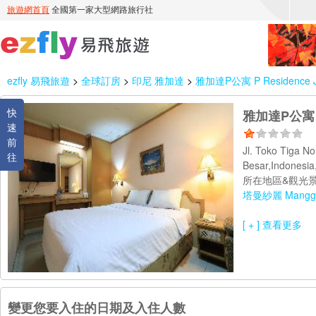
ezfly 易飛旅遊
>
全球訂房
>
印尼 雅加達
>
雅加達P公寓 P Residence J
快
雅加達P公寓 P 
速
前
Jl. Toko Tiga N
往
Besar,Indones
所在地區&觀光景
塔曼紗麗 Mangga
[ + ] 查看更多
變更您要入住的日期及入住人數