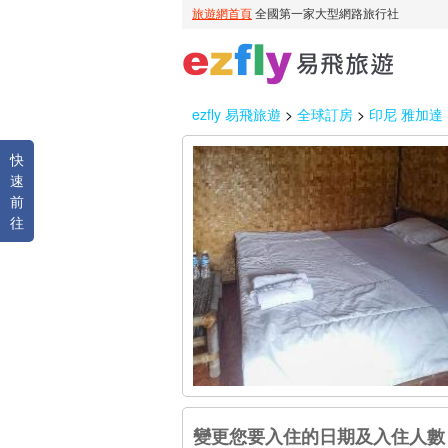
ezfly 易飛旅遊
>
全球訂房
>
印尼 雅加達
快
速
前
往
變更您要入住的日期及入住人數