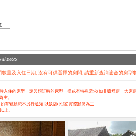
6/08/22
數量及入住日期, 沒有可供選擇的房間, 請重新查詢適合的房型
住的床型一定與預訂時的床型一樣或有特殊需求(如非吸煙房．大床房．高樓層.
為主。
如有變動恕不另行通知,以飯店(民宿)實際狀況為主.
歲以上。