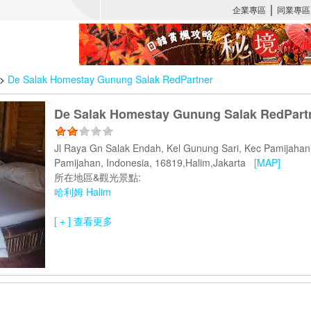
>
De Salak Homestay Gunung Salak RedPartner
De Salak Homestay Gunung Salak RedPart
Jl Raya Gn Salak Endah, Kel Gunung Sari, Kec Pamijahan
Pamijahan, Indonesia, 16819,Halim,Jakarta
[MAP]
所在地區&觀光景點:
哈利姆 Halim
[ + ] 查看更多