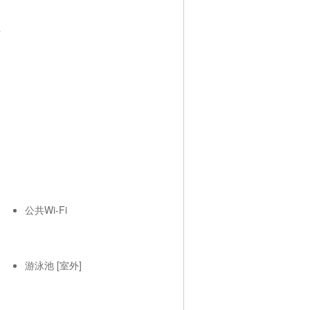
費
公共Wi-Fi
游泳池 [室外]