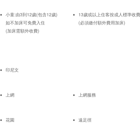
小童:由3到12歲(包含12歲)
13歲或以上住客按成人標準收
如不加床可免費入住
(必須繳付額外費用加床)
(加床需額外收費)
印尼文
上網
上網服務
花園
遠足徑