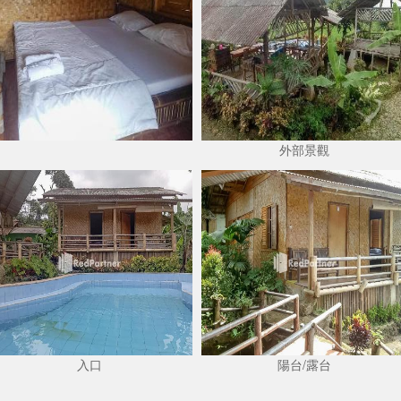
外部景觀
入口
陽台/露台