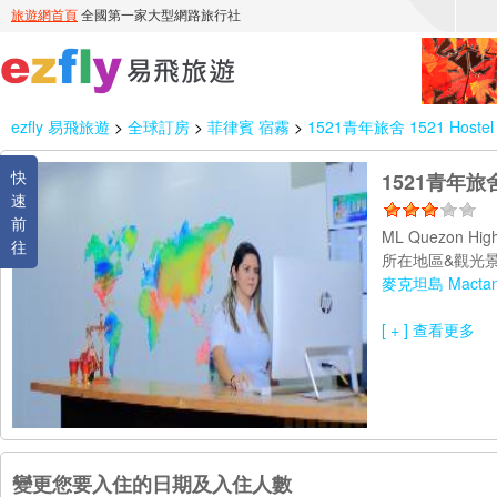
ezfly 易飛旅遊
>
全球訂房
>
菲律賓 宿霧
>
1521青年旅舍 1521 Hostel
快
1521青年旅舍 
速
前
ML Quezon Hig
往
所在地區&觀光景
麥克坦島 Mactan 
[ + ] 查看更多
變更您要入住的日期及入住人數