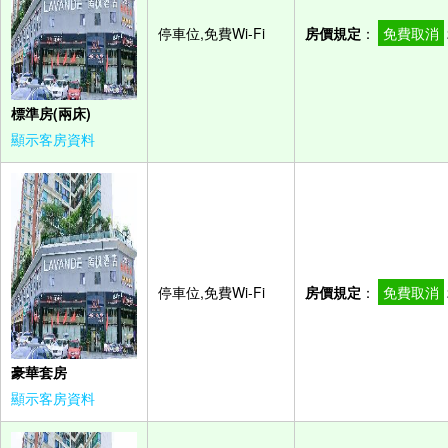
停車位,免費Wi-Fi
房價規定
：
免費取消
標準房(兩床)
顯示客房資料
停車位,免費Wi-Fi
房價規定
：
免費取消
豪華套房
顯示客房資料