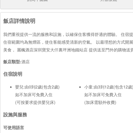
飯店詳情說明
我們重視提供一流的服務和設施，以確保住客獲得舒適的體驗。 住宿
住宿範圍均為無煙區，使住客能感受清新的空氣。 以最理想的方式開
美食， 麗楓酒店深圳寶安大仟裏坪洲地鐵站店 提供送至門外的購物送
飯店類型:
酒店
住宿說明
嬰兒:由0到2歲(包含2歲)
小童:由3到12歲(包含12歲
如不加床可免費入住
如不加床可免費入住
(可按要求提供嬰兒床)
(加床需額外收費)
設施與服務
可使用語言