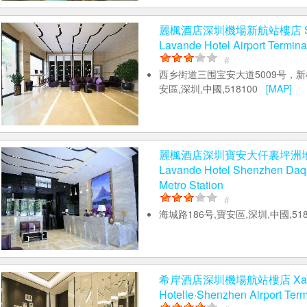
青語花園酒店-海雅繽紛城同樂
Qingyu Garden Hotel 
纷城同乐南地铁站店）
#
No.2 Qianjin Road
[MAP]
麗楓酒店深圳機場新航站樓店 Sh
Lavande Hotel Airport Termina
#
西乡街道三围宝安大道5009号，新
安區,深圳,中國,518100
[MAP]
麗楓酒店深圳寶安大仟裏坪洲
Lavande Hotel Shenzhen Daqi