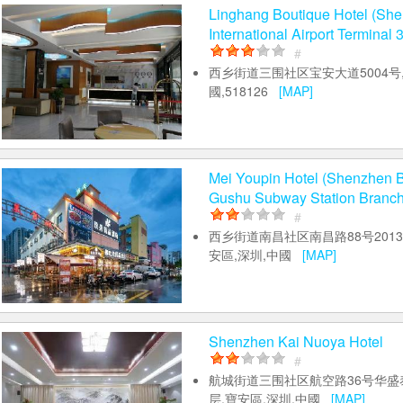
Xing Hang Heng Yue Hotel (S
Terminal T3)
#
航城街道三围社区航空路22号,寶安
[MAP]
Linghang Boutique Hotel (Sh
International Airport Terminal 3
#
西乡街道三围社区宝安大道5004号,
國,518126
[MAP]
Mei Youpin Hotel (Shenzhen B
Gushu Subway Station Branch
#
西乡街道南昌社区南昌路88号20130