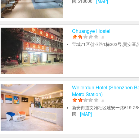
國,518000
[MAP]
Chuangye Hostel
#
宝城71区创业路1栋202号,寶安區
Wei'erdun Hotel (Shenzhen Ba
Metro Station)
#
新安街道文雅社区建安一路619-26
國
[MAP]