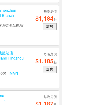
南地鐵站店
每晚房價
青语花园酒店（海雅缤
$1,179
起
訂房
enzhen
每晚房價
l Branch
$1,184
起
机场新航站楼,寶
訂房
地鐵站店
每晚房價
anli Pingzhou
$1,185
起