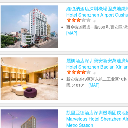
Lijing Xi'an Hotel
#
西乡街道富华社区前进二路丽景城11
圳,中國
[MAP]
維也納酒店深圳機場固戍地鐵站店 
Hotel Shenzhen Airport Gushu
#
西乡街道固戍一路368号,寶安區,深圳
[MAP]
麗楓酒店深圳寶安新安萬達廣場店 
Hotel Shenzhen Bao'an Xin'a
#