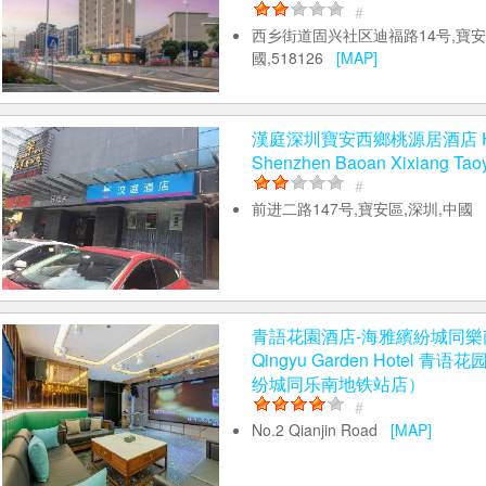
新安街道49区河东第二工业区10栋,
國,518101
[MAP]
凱里亞德酒店深圳機場固戍地鐵站店
Marvelous Hotel Shenzhen Ai
Metro Station
#
西乡街道固兴社区迪福路14号,寶安
國,518126
[MAP]
漢庭深圳寶安西鄉桃源居酒店 Hant
Shenzhen Baoan Xixiang Tao
#
前进二路147号,寶安區,深圳,中國