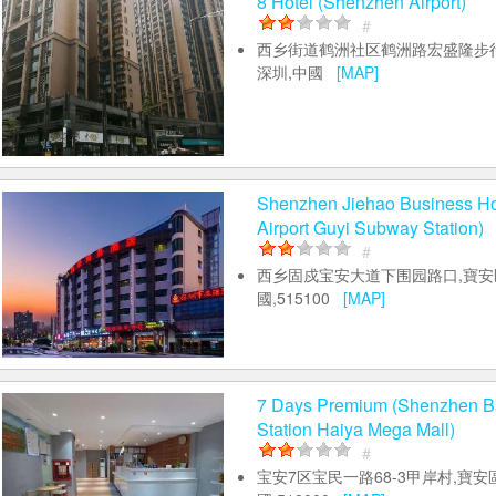
8 Hotel (Shenzhen Airport)
#
西乡街道鹤洲社区鹤洲路宏盛隆步行
深圳,中國
[MAP]
Shenzhen Jiehao Business Ho
Airport Guyi Subway Station)
#
西乡固戍宝安大道下围园路口,寶安區
國,515100
[MAP]
7 Days Premium (Shenzhen B
Station Haiya Mega Mall)
#
宝安7区宝民一路68-3甲岸村,寶安