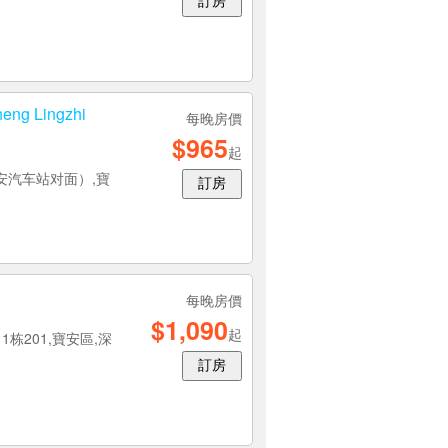
訂房
每晚房價
$941
起
泰科技大厦C栋1
訂房
heng Lingzhi
每晚房價
$965
起
安汽车站对面）,寶
訂房