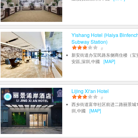
安區,深圳,中國
[MAP]
Shenzhen Kai Nuoya Hotel
#
航城街道三围社区航空路36号华盛
层,寶安區,深圳,中國
[MAP]
Yishang Hotel (Haiya Binfenc
Subway Station)
#
新安街道办宝民路东侧商住楼（宝
安區,深圳,中國
[MAP]