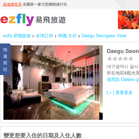
ezfly 易飛旅遊
>
全球訂房
>
韓國 大邱
>
Daegu Seongseo View
快
Daegu Seon
速
前
대구광역시 달서구
往
所在地區&觀光景
達西區 Dalseo-g
[ + ] 查看更多
變更您要入住的日期及入住人數