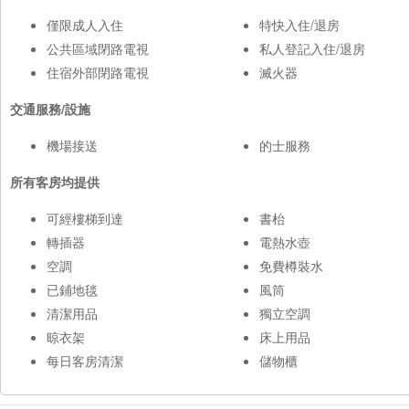
僅限成人入住
特快入住/退房
公共區域閉路電視
私人登記入住/退房
住宿外部閉路電視
滅火器
交通服務/設施
機場接送
的士服務
所有客房均提供
可經樓梯到達
書枱
轉插器
電熱水壺
空調
免費樽裝水
已鋪地毯
風筒
清潔用品
獨立空調
晾衣架
床上用品
每日客房清潔
儲物櫃