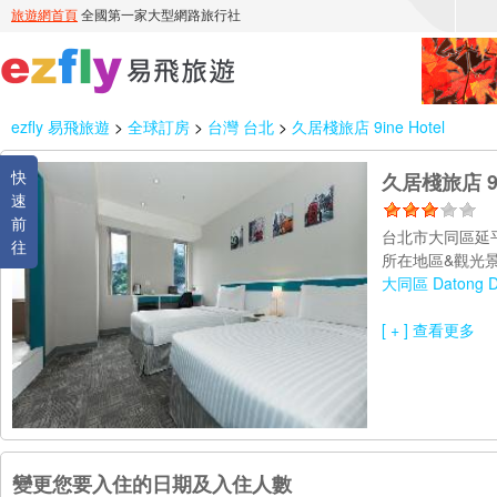
ezfly 易飛旅遊
>
全球訂房
>
台灣 台北
>
久居棧旅店 9ine Hotel
快
久居棧旅店 9in
速
前
台北市大同區延
往
所在地區&觀光景
大同區 Datong Dis
[ + ] 查看更多
變更您要入住的日期及入住人數