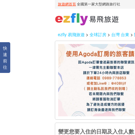
ezfly 易飛旅遊
>
全球訂房
>
台灣 台東
>
快
速
前
往
變更您要入住的日期及入住人數