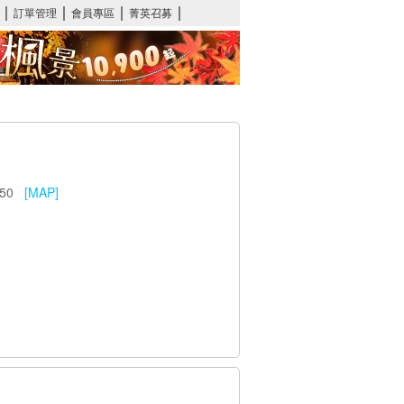
n,950
[MAP]