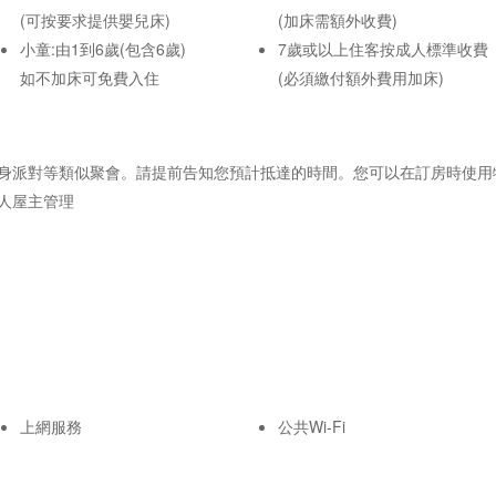
(可按要求提供嬰兒床)
(加床需額外收費)
小童:由1到6歲(包含6歲)
7歲或以上住客按成人標準收費
如不加床可免費入住
(必須繳付額外費用加床)
身派對等類似聚會。請提前告知您預計抵達的時間。您可以在訂房時使用
人屋主管理
上網服務
公共Wi-Fi