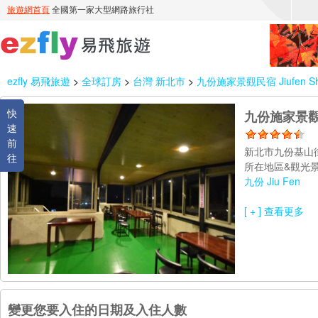
ezfly 易飛旅遊
>
全球訂房
>
台灣 新北市
>
九份施家景觀民宿 Jiufen ShiJ
快
九份施家景觀民宿 
速
前
新北市九份基山街
往
所在地區&觀光景
九份 Jiu Fen
[ + ] 查看更多
變更您要入住的日期及入住人數