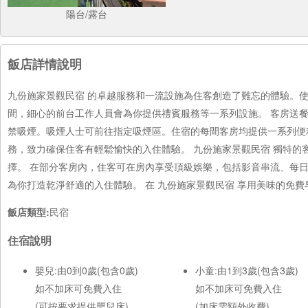
陽台/露台
飯店詳情說明
九份施家景觀民宿 的卓越服務和一流設施為住客創造了難忘的體驗。
間，細心的前台工作人員會為你提供禮賓服務等一系列設施。 客房送
禁吸煙。吸煙人士可前往指定吸煙區。住宿的每間客房均提供一系列便
務，致力確保住客有輕鬆愉快的入住體驗。 九份施家景觀民宿 獨特
擇。 在部分客房內，住客可在房內享受頂級娛樂，包括影音串流、每日
為你打造乾淨舒適的入住體驗。 在 九份施家景觀民宿 享用美味的免
飯店類型:
民宿
住宿說明
嬰兒:由0到0歲(包含0歲)
小童:由1到3歲(包含3歲)
如不加床可免費入住
如不加床可免費入住
(可按要求提供嬰兒床)
(加床需額外收費)