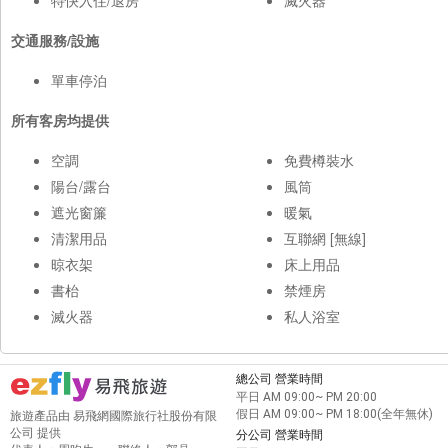
特快入住/退房
滅火器
交通服務/設施
單車停泊
所有客房均提供
空調
免費樽裝水
陽台/露台
風筒
遮光窗簾
暖氣
清潔用品
互聯網 [無線]
晾衣架
床上用品
書枱
禁煙房
滅火器
私人浴室