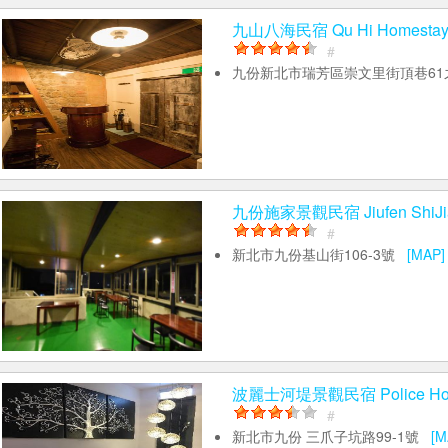
九山八海民宿 Qu Hi Homesta
#
九份新北市瑞芳區崇文里街頂巷6
九份施家景觀民宿 Jiufen ShiJia
#
新北市九份基山街106-3號
[MAP]
波麗士河堤景觀民宿 Police H
#
新北市九份 三爪子坑路99-1號
[M