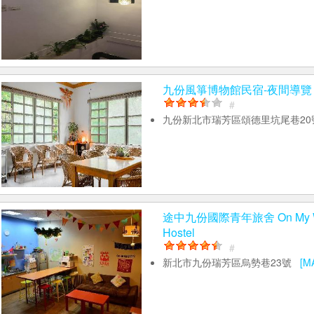
九份風箏博物館民宿-夜間導覽 CF
#
九份新北市瑞芳區頌德里坑尾巷2
途中九份國際青年旅舍 On My Wa
Hostel
#
新北市九份瑞芳區烏勢巷23號
[M