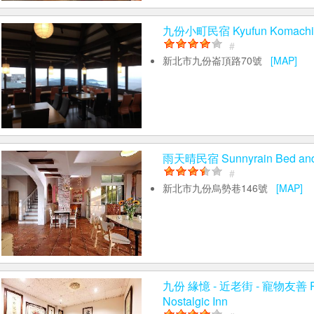
九份小町民宿 Kyufun Komachi 
#
新北市九份崙頂路70號
[MAP]
雨天晴民宿 Sunnyrain Bed and 
#
新北市九份烏勢巷146號
[MAP]
九份 緣憶 - 近老街 - 寵物友善 Pet
Nostalgic Inn