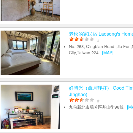
老松的家民宿 Laosong's Hom
#
No. 268, Qingbian Road ,Jiu Fen,
City,Taiwan,224
[MAP]
好時光（歲月靜好） Good Time 
Jinghao)
#
九份新北市瑞芳區基山街96號
[M