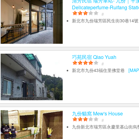
清芳民宿 瑞芳車站- 九份｜平
Delicateperfume-Ruifang Stat
#
新北市九份瑞芳區民生街30巷14
巧苑民宿 Qiao Yuah
#
新北市九份43福住里佛堂巷
[MAP
九份貓窩 Mew's House
#
九份新北市瑞芳區永慶里基山街烏