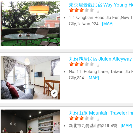
未央居景觀民宿 Way Young Ho
#
1-1 Qingbian Road,Jiu Fen,New T
City,Taiwan,224
[MAP]
九份巷居民宿 Jiufen Alleyway
#
No. 11, Fotang Lane, Taiwan,Jiu 
City,224
[MAP]
九份山旅 Mountain Traveler In
#
新北市九份基山街219-4號
[MAP]