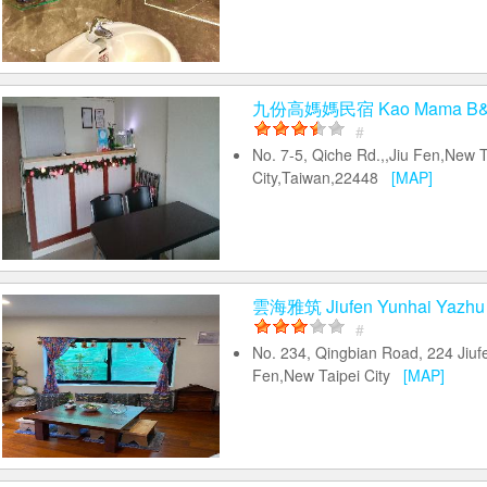
九份高媽媽民宿 Kao Mama B
#
No. 7-5, Qiche Rd.,,Jiu Fen,New T
City,Taiwan,22448
[MAP]
雲海雅筑 Jiufen Yunhai Yazhu
#
No. 234, Qingbian Road, 224 Jiuf
Fen,New Taipei City
[MAP]