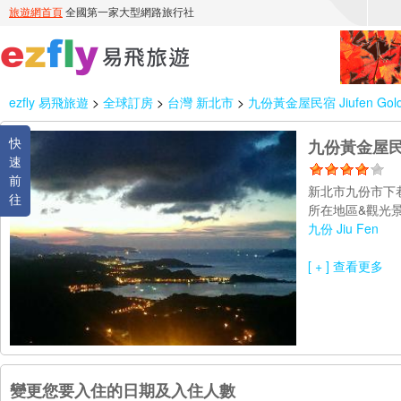
ezfly 易飛旅遊
>
全球訂房
>
台灣 新北市
>
九份黃金屋民宿 Jiufen Gold
快
九份黃金屋民宿 J
速
前
新北市九份市下
往
所在地區&觀光景
九份 Jiu Fen
[ + ] 查看更多
變更您要入住的日期及入住人數