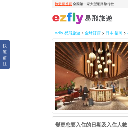
ezfly 易飛旅遊
>
全球訂房
>
日本 福岡
>
快
速
前
往
變更您要入住的日期及入住人數