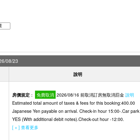
6/08/23
說明
房價規定
：
免費取消
2026/08/16 前取消訂房無取消罰金
說明
Estimated total amount of taxes & fees for this booking:400.00
）
Japanese Yen payable on arrival. Check-in hour 15:00-.Car park
YES (With additional debit notes).Check-out hour -12:00.
[ + ] 查看更多