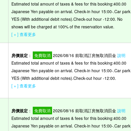
Estimated total amount of taxes & fees for this booking:400.00
Japanese Yen payable on arrival. Check-in hour 15:00-.Car park
）
YES (With additional debit notes).Check-out hour -12:00. No
shows will be charged at 100% of the reservation value.
[ + ] 查看更多
房價規定
：
免費取消
2026/08/16 前取消訂房無取消罰金
說明
Estimated total amount of taxes & fees for this booking:400.00
Japanese Yen payable on arrival. Check-in hour 15:00-.Car park
YES (With additional debit notes).Check-out hour -12:00.
[ + ] 查看更多
房價規定
：
免費取消
2026/08/16 前取消訂房無取消罰金
說明
Estimated total amount of taxes & fees for this booking:400.00
Japanese Yen payable on arrival. Check-in hour 15:00-.Car park