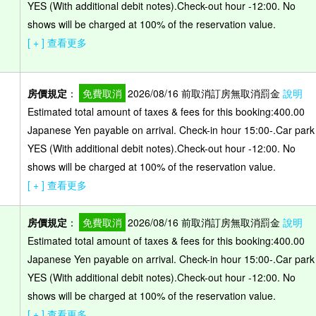
YES (With additional debit notes).Check-out hour -12:00. No
shows will be charged at 100% of the reservation value.
[ + ] 查看更多
房價規定
：
免費取消
2026/08/16 前取消訂房無取消罰金
說明
Estimated total amount of taxes & fees for this booking:400.00
Japanese Yen payable on arrival. Check-in hour 15:00-.Car park
YES (With additional debit notes).Check-out hour -12:00. No
shows will be charged at 100% of the reservation value.
[ + ] 查看更多
房價規定
：
免費取消
2026/08/16 前取消訂房無取消罰金
說明
Estimated total amount of taxes & fees for this booking:400.00
Japanese Yen payable on arrival. Check-in hour 15:00-.Car park
）
YES (With additional debit notes).Check-out hour -12:00. No
shows will be charged at 100% of the reservation value.
[ + ] 查看更多