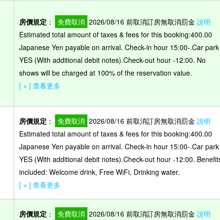
房價規定
：
免費取消
2026/08/16 前取消訂房無取消罰金
說明
Estimated total amount of taxes & fees for this booking:400.00
Japanese Yen payable on arrival. Check-in hour 15:00-.Car park
）
YES (With additional debit notes).Check-out hour -12:00. No
shows will be charged at 100% of the reservation value.
[ + ] 查看更多
房價規定
：
免費取消
2026/08/16 前取消訂房無取消罰金
說明
Estimated total amount of taxes & fees for this booking:400.00
Japanese Yen payable on arrival. Check-in hour 15:00-.Car park
）
YES (With additional debit notes).Check-out hour -12:00. Benefit
included: Welcome drink, Free WiFi, Drinking water.
[ + ] 查看更多
房價規定
：
免費取消
2026/08/16 前取消訂房無取消罰金
說明