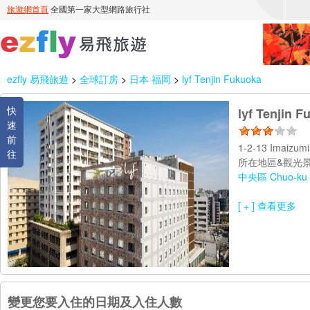
ezfly 易飛旅遊
>
全球訂房
>
日本 福岡
>
lyf Tenjin Fukuoka
快
lyf Tenjin 
速
前
1-2-13 Imaizum
往
所在地區&觀光景
中央區 Chuo-ku
[ + ] 查看更多
變更您要入住的日期及入住人數