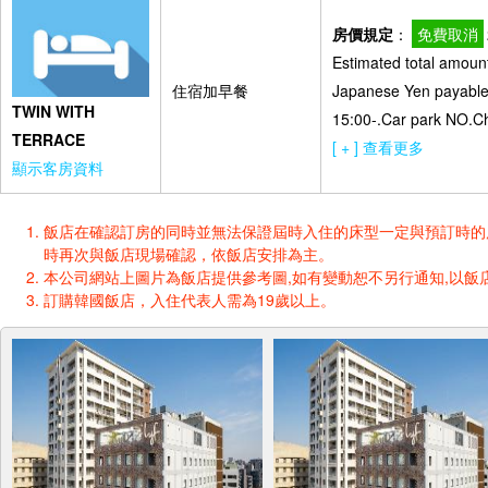
房價規定
：
免費取消
Estimated total amount
住宿加早餐
Japanese Yen payable o
TWIN WITH
15:00-.Car park NO.Ch
TERRACE
[ + ] 查看更多
顯示客房資料
飯店在確認訂房的同時並無法保證屆時入住的床型一定與預訂時的床型一樣
時再次與飯店現場確認，依飯店安排為主。
本公司網站上圖片為飯店提供參考圖,如有變動恕不另行通知,以飯店
訂購韓國飯店，入住代表人需為19歲以上。